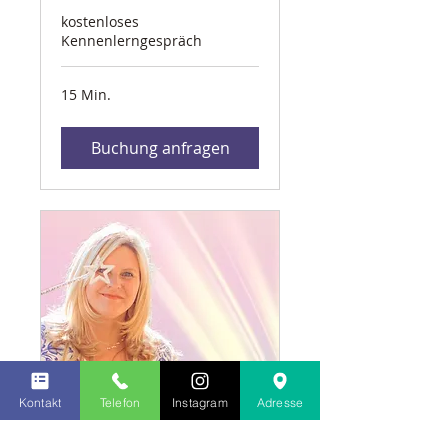
kostenloses
Kennenlerngespräch
15 Min.
Buchung anfragen
BUSINESS AURA-
Kontakt
Telefon
Instagram
Adresse
READING