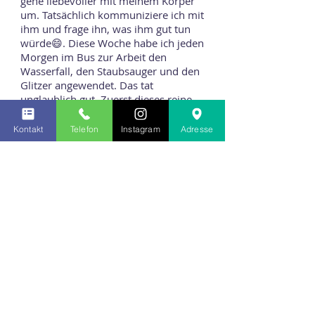
gehe liebevoller mit meinem Körper
um. Tatsächlich kommuniziere ich mit
ihm und frage ihn, was ihm gut tun
würde😄. Diese Woche habe ich jeden
Morgen im Bus zur Arbeit den
Wasserfall, den Staubsauger und den
Glitzer angewendet. Das tat
unglaublich gut. Zuerst dieses reine
und „saubere“ Gefühl und dann die
Glitzerdusche. Es funktionierte jedes
Kontakt
Telefon
Instagram
Adresse
mal und ich werde das weiter
anwenden. So komme ich jedes mal
erfrischt am Arbeitsplatz an. Toll🥰.
Vielen lieben Dank für diesen tollen
Kurs Andrea🌷🧚‍♀️
Annik findet es wunderbar
ich habe mega Freude daran, mit
meinem Körper zu reden, flüstern
und berühren, anerkennen und mein