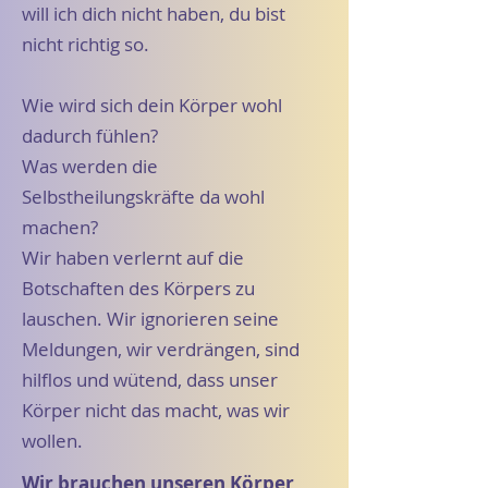
will ich dich nicht haben, du bist
nicht richtig so.
Wie wird sich dein Körper wohl
dadurch fühlen?
Was werden die
Selbstheilungskräfte da wohl
machen?
Wir haben verlernt auf die
Botschaften des Körpers zu
lauschen. Wir ignorieren seine
Meldungen, wir verdrängen, sind
hilflos und wütend, dass unser
Körper nicht das macht, was wir
wollen.
Wir brauchen unseren Körper